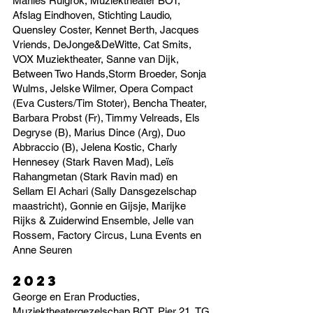
Marlies Ruigrok, Muziektheater BOT,
Afslag Eindhoven, Stichting Laudio,
Quensley Coster, Kennet Berth, Jacques
Vriends, DeJonge&DeWitte, Cat Smits,
VOX Muziektheater, Sanne van Dijk,
Between Two Hands,Storm Broeder, Sonja
Wulms, Jelske Wilmer, Opera Compact
(Eva Custers/Tim Stoter), Bencha Theater,
Barbara Probst (Fr), Timmy Velreads, Els
Degryse (B), Marius Dince (Arg), Duo
Abbraccio (B), Jelena Kostic, Charly
Hennesey (Stark Raven Mad), Leïs
Rahangmetan (Stark Ravin mad) en
Sellam El Achari (Sally Dansgezelschap
maastricht), Gonnie en Gijsje, Marijke
Rijks & Zuiderwind Ensemble, Jelle van
Rossem, Factory Circus, Luna Events en
Anne Seuren
2023
George en Eran Producties,
Muziektheatergezelschap BOT, Pier 21, TG