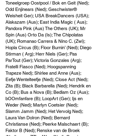
Toneelgroep Oostpool / Bok en Geit (Ned);
Odd Enjinears (Ned); Geschwister®
Weisheit Ger); USA BreakDancers (USA);
Alakazam (Aus); East India Magic ( Aus);
Pandora Pink (Aus) The Others (UK); Mr
Spin (Aus) Orto Da (Is); The Chipolatas
(UK); Romanao Carrera & Nino C. (Zwi);
Hopla Circus (B); Floor Burnin’ (Ned); Diego
Stirman ( Arg); Herr Niels (Ger); Pas
ParTout (Ger); Victoria Gonzales (Arg);
Fratelli Fiasco (Ned); Hoogspanning
Trapeze Ned); Shirlee and Anne (Aus);
Eefje Wentelteefje (Ned); Close Act (Ned);
Zita (B); Black Barbarella (Ned); Hendrik en
Co (B); Bus a Nova (B); Bedlam Oz (Aus);
bOOmfanfare (B); LoopArt (Ger); Ijs en
Weder (Ned); Marlyn Coetsier (Ned);
Slamm Jamm (Ned); Het Vervolg Ned);
Laura Van Dolron (Ned); Bernard
Christianse (Ned); Peerke Malschaert (B);
Faktor B (Ned); Renske van de Broek