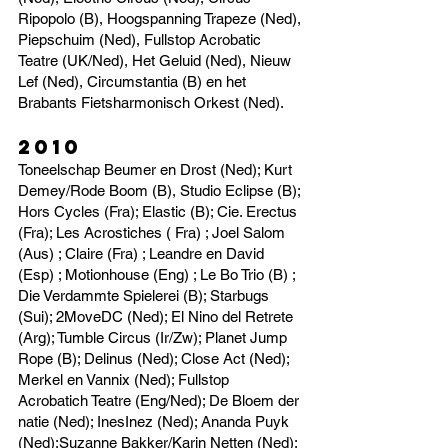
Ripopolo (B), Hoogspanning Trapeze (Ned),
Piepschuim (Ned), Fullstop Acrobatic
Teatre (UK/Ned), Het Geluid (Ned), Nieuw
Lef (Ned), Circumstantia (B) en het
Brabants Fietsharmonisch Orkest (Ned).
2010
Toneelschap Beumer en Drost (Ned); Kurt
Demey/Rode Boom (B), Studio Eclipse (B);
Hors Cycles (Fra); Elastic (B); Cie. Erectus
(Fra); Les Acrostiches ( Fra) ; Joel Salom
(Aus) ; Claire (Fra) ; Leandre en David
(Esp) ; Motionhouse (Eng) ; Le Bo Trio (B) ;
Die Verdammte Spielerei (B); Starbugs
(Sui); 2MoveDC (Ned); El Nino del Retrete
(Arg); Tumble Circus (Ir/Zw); Planet Jump
Rope (B); Delinus (Ned); Close Act (Ned);
Merkel en Vannix (Ned); Fullstop
Acrobatich Teatre (Eng/Ned); De Bloem der
natie (Ned); InesInez (Ned); Ananda Puyk
(Ned);Suzanne Bakker/Karin Netten (Ned);