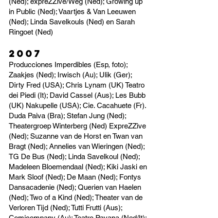
(Ned); expreZZive/Weg (Ned); Growing up
in Public (Ned); Vaartjes & Van Leeuwen
(Ned); Linda Savelkouls (Ned) en Sarah
Ringoet (Ned)
2007
Producciones Imperdibles (Esp, foto);
Zaakjes (Ned); Irwisch (Au); Ulik (Ger);
Dirty Fred (USA); Chris Lynam (UK) Teatro
dei Piedi (It); David Cassel (Aus); Les Bubb
(UK) Nakupelle (USA); Cie. Cacahuete (Fr).
Duda Paiva (Bra); Stefan Jung (Ned);
Theatergroep Winterberg (Ned) ExpreZZive
(Ned); Suzanne van de Horst en Twan van
Bragt (Ned); Annelies van Wieringen (Ned);
TG De Bus (Ned); Linda Savelkoul (Ned);
Madeleen Bloemendaal (Ned); Kiki Jaski en
Mark Sloof (Ned); De Maan (Ned); Fontys
Dansacadenie (Ned); Querien van Haelen
(Ned); Two of a Kind (Ned); Theater van de
Verloren Tijd (Ned); Tutti Frutti (Aus);
Comicompany (Au); Teatro Pavana (Ned/It);