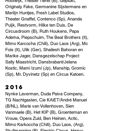
Hoofwijk, Theater Tieret (B), Geplukt,
Originaly Fake, Germanine Sijstermans en
Merlijn Huntjes, Fresh Label Studios,
Theater Gnaffel, Contenco (Sp), Ananda
Puijk, Restvorm, Hilke ten Duis, De
Circusdroom (B), Ruth Houkens, Papa
Adema, Piepschuim, The Beat Brothers (It),
Mimo Karcocha (Chili), Duo Laos (Arg), Mc
Fois (It), Ulik (Ger), Shailesh Bahoran en
Marike Jager, Dansgezelschap Project
Sally Maastricht, Dansbrabant/Jelana
Kostic, Mami Izumi (Jp), Manship, Gromic
(Sp), Mr. Dyvinetz (Sp) en Circus Katoen.
2016
Nynke Laverman, Duda Paiva Company,
TG Nachtgasten, Cie KAiET/André Manuel
(B/NL), Marie van Vollenhoven, Sien
Vanmaele (B), Het KIP (B), Groenteman en
Vrouw, Opera Zuid, Ben Heinen, Actic,
Mimo Karkoccha (Chili), Duo Laos, (Arg),
Skullmapping (B), Electric Circus, Heavy