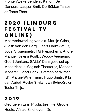
Fronten/Lieke Benders, Katton, De
Dansers, Jasper Smit, De Sökker Tantes
en Tante Thee.
2020 (Limburg
Festival TV
online)
Met medewerking van o.a. Martijn Crins,
Judith van den Berg, Geert Hautekiet (B),
Joost Vrouenraets, TG Piepschuim, André
Manuel, Jelena Kostic, Woody Veenema,
Geert Jonkers, SALLY Dansgezelschap
Maastricht, 't Magisch Theatertje, Meneer
Monster, Donci Banki, Stefaan de Winter
(B), Margje Wittermans, Huub Smits, Kiki
van Aubel, Rogier Smits, Jan Schroën, en
Toeter Thijs.
2019
George en Eran Producties, Het Groote
Hoofd, Afslag Eindhoven, De