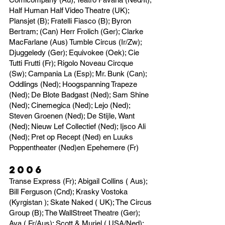
Half Human Half Video Theatre (UK);
Plansjet (B); Fratelli Fiasco (B); Byron
Bertram; (Can) Herr Frolich (Ger); Clarke
MacFarlane (Aus) Tumble Circus (Ir/Zw);
Djuggeledy (Ger); Equivokee (Oek); Cie
Tutti Frutti (Fr); Rigolo Noveau Circque
(Sw); Campania La (Esp); Mr. Bunk (Can);
Oddlings (Ned); Hoogspanning Trapeze
(Ned); De Blote Badgast (Ned); Sam Shine
(Ned); Cinemegica (Ned); Lejo (Ned);
Steven Groenen (Ned); De Stijle, Want
(Ned); Nieuw Lef Collectief (Ned); Ijsco Ali
(Ned); Pret op Recept (Ned) en Luuks
Poppentheater (Ned)en Epehemere (Fr)
2006
Transe Express (Fr); Abigail Collins ( Aus);
Bill Ferguson (Cnd); Krasky Vostoka
(Kyrgistan ); Skate Naked ( UK); The Circus
Group (B); The WallStreet Theatre (Ger);
Aya ( Fr/Aus): Scott & Muriel ( USA/Ned);