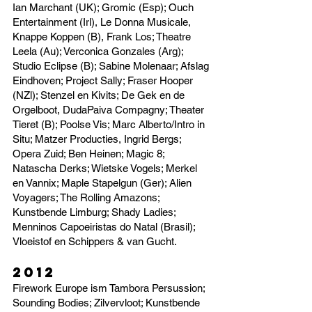
Ian Marchant (UK); Gromic (Esp); Ouch
Entertainment (Irl), Le Donna Musicale,
Knappe Koppen (B), Frank Los; Theatre
Leela (Au); Verconica Gonzales (Arg);
Studio Eclipse (B); Sabine Molenaar; Afslag
Eindhoven; Project Sally; Fraser Hooper
(NZl); Stenzel en Kivits; De Gek en de
Orgelboot, DudaPaiva Compagny; Theater
Tieret (B); Poolse Vis; Marc Alberto/Intro in
Situ; Matzer Producties, Ingrid Bergs;
Opera Zuid; Ben Heinen; Magic 8;
Natascha Derks; Wietske Vogels; Merkel
en Vannix; Maple Stapelgun (Ger); Alien
Voyagers; The Rolling Amazons;
Kunstbende Limburg; Shady Ladies;
Menninos Capoeiristas do Natal (Brasil);
Vloeistof en Schippers & van Gucht.
2012
Firework Europe ism Tambora Persussion;
Sounding Bodies; Zilvervloot; Kunstbende