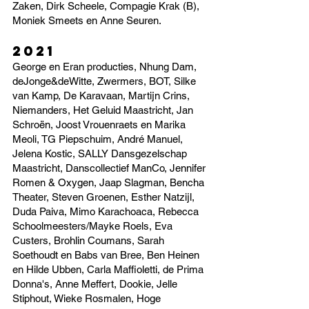
Zaken, Dirk Scheele, Compagie Krak (B),
Moniek Smeets en Anne Seuren.
2021
George en Eran producties, Nhung Dam,
deJonge&deWitte, Zwermers, BOT, Silke
van Kamp, De Karavaan, Martijn Crins,
Niemanders, Het Geluid Maastricht, Jan
Schroën, Joost Vrouenraets en Marika
Meoli, TG Piepschuim, André Manuel,
Jelena Kostic, SALLY Dansgezelschap
Maastricht, Danscollectief ManCo, Jennifer
Romen & Oxygen, Jaap Slagman, Bencha
Theater, Steven Groenen, Esther Natzijl,
Duda Paiva, Mimo Karachoaca, Rebecca
Schoolmeesters/Mayke Roels, Eva
Custers, Brohlin Coumans, Sarah
Soethoudt en Babs van Bree, Ben Heinen
en Hilde Ubben, Carla Maffioletti, de Prima
Donna's, Anne Meffert, Dookie, Jelle
Stiphout, Wieke Rosmalen, Hoge