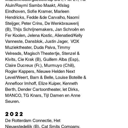
Aluin/Raymi Sambo Maakt, Afslag
Eindhoven, Sofie Kramer, Marleen
Hendricks, Fedde &de Carvalho, Naomi
Steijger, Peter Crins, De Wenkbrauwerij
(B), Thijs Schrijnemakers, Jan Schroën en
Fer Koolen, Jelena Kostic, Alienatied/Kelly
Vanneste, Dansblok, Justin Jager, VOX
Muziektheater, Duda Paiva, Timmy
Velreads, Magisch Theatertje, Stenzel &
Kivits, Cie Krak (B), Guillem Alba (Esp),
Claire Ducreux (Fr.), Murmuyo (Chili),
Rogier Kappers, Nieuwe Helden Next
Level/Weert, Barn & Belle, Louise Boteille &
Annefloor Imhoff, Elize Kuiper, Kenneth
Berth, Dender Cartoontheater, let Dirks,
MANCO, TG Knars, Tijl Damen en Anne
Seuren.
2022
De Rotterdam Connectie, Het
Nieuwstedelijk (B), Cat Smits Company,