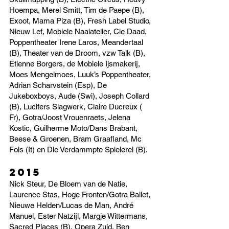
Hoempa, Merel Smitt, Tim de Paepe (B),
Exoot, Mama Piza (B), Fresh Label Studio,
Nieuw Lef, Mobiele Naaiatelier, Cie Daad,
Poppentheater Irene Laros, Meandertaal
(B), Theater van de Droom, vzw Talk (B),
Etienne Borgers, de Mobiele Ijsmakerij,
Moes Mengelmoes, Luuk’s Poppentheater,
Adrian Scharvstein (Esp), De
Jukeboxboys, Aude (Swi), Joseph Collard
(B), Lucifers Slagwerk, Claire Ducreux (
Fr), Gotra/Joost Vrouenraets, Jelena
Kostic, Guilherme Moto/Dans Brabant,
Beese & Groenen, Bram Graafland, Mc
Fois (It) en Die Verdammpte Spielerei (B).
2015
Nick Steur, De Bloem van de Natie,
Laurence Stas, Hoge Fronten/Gotra Ballet,
Nieuwe Helden/Lucas de Man, André
Manuel, Ester Natzijl, Margje Wittermans,
Sacred Places (B), Opera Zuid, Ben