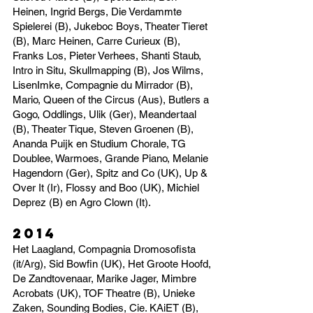
Heinen, Ingrid Bergs, Die Verdammte
Spielerei (B), Jukeboc Boys, Theater Tieret
(B), Marc Heinen, Carre Curieux (B),
Franks Los, Pieter Verhees, Shanti Staub,
Intro in Situ, Skullmapping (B), Jos Wilms,
LisenImke, Compagnie du Mirrador (B),
Mario, Queen of the Circus (Aus), Butlers a
Gogo, Oddlings, Ulik (Ger), Meandertaal
(B), Theater Tique, Steven Groenen (B),
Ananda Puijk en Studium Chorale, TG
Doublee, Warmoes, Grande Piano, Melanie
Hagendorn (Ger), Spitz and Co (UK), Up &
Over It (Ir), Flossy and Boo (UK), Michiel
Deprez (B) en Agro Clown (It).
2014
Het Laagland, Compagnia Dromosofista
(it/Arg), Sid Bowfin (UK), Het Groote Hoofd,
De Zandtovenaar, Marike Jager, Mimbre
Acrobats (UK), TOF Theatre (B), Unieke
Zaken, Sounding Bodies, Cie. KAiET (B),