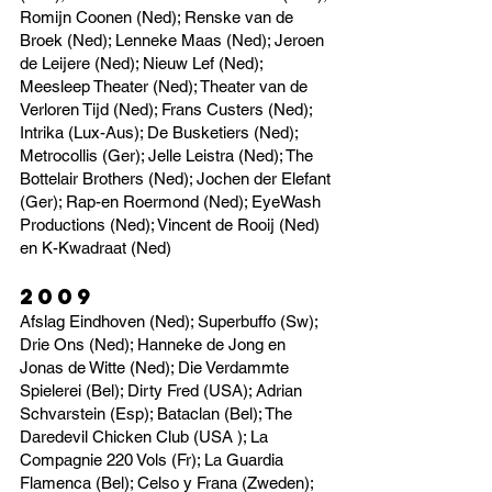
Romijn Coonen (Ned); Renske van de
Broek (Ned); Lenneke Maas (Ned); Jeroen
de Leijere (Ned); Nieuw Lef (Ned);
Meesleep Theater (Ned); Theater van de
Verloren Tijd (Ned); Frans Custers (Ned);
Intrika (Lux-Aus); De Busketiers (Ned);
Metrocollis (Ger); Jelle Leistra (Ned); The
Bottelair Brothers (Ned); Jochen der Elefant
(Ger); Rap-en Roermond (Ned); EyeWash
Productions (Ned); Vincent de Rooij (Ned)
en K-Kwadraat (Ned)
2009
Afslag Eindhoven (Ned); Superbuffo (Sw);
Drie Ons (Ned); Hanneke de Jong en
Jonas de Witte (Ned); Die Verdammte
Spielerei (Bel); Dirty Fred (USA); Adrian
Schvarstein (Esp); Bataclan (Bel); The
Daredevil Chicken Club (USA ); La
Compagnie 220 Vols (Fr); La Guardia
Flamenca (Bel); Celso y Frana (Zweden);