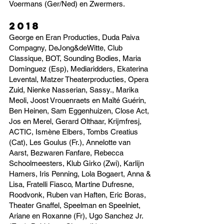
Voermans (Ger/Ned) en Zwermers.
2018
George en Eran Producties, Duda Paiva
Compagny, DeJong&deWitte, Club
Classique, BOT, Sounding Bodies, Maria
Dominguez (Esp), Mediaridders, Ekaterina
Levental, Matzer Theaterproducties, Opera
Zuid, Nienke Nasserian, Sassy., Marika
Meoli, Joost Vrouenraets en Maïté Guérin,
Ben Heinen, Sam Eggenhuizen, Close Act,
Jos en Merel, Gerard Olthaar, Krijmfresj,
ACTIC, Ismène Elbers, Tombs Creatius
(Cat), Les Goulus (Fr.), Annelotte van
Aarst, Bezwaren Fanfare, Rebecca
Schoolmeesters, Klub Girko (Zwi), Karlijn
Hamers, Iris Penning, Lola Bogaert, Anna &
Lisa, Fratelli Fiasco, Martine Dufresne,
Roodvonk, Ruben van Haften, Eric Boras,
Theater Gnaffel, Speelman en Speelniet,
Ariane en Roxanne (Fr), Ugo Sanchez Jr.