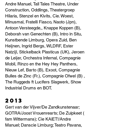
Andre Manuel, Tall Tales Theatre, Under
Construction, Oddlings, Theatergroep
Hilaria, Stenzel en Kivits, Cie. Woest,
Minusmal, Fratelli Fiasco, Naoto (Jpn),
Antoon Versteegde,, Knappe Koppen (B),
Deborah van Genechten (B), Intro in Situ,
Kunstbende Limburg, Opera Zuid, Ben
Heijnen, Ingrid Bergs, WLDRF, Ester
Natzijl, Stickelback Plasticus (UK), Jeroen
de Leijer, Orchestra Infernal, Compagnie
Mobil, Rinzo en the Hey Hey Panthers,
Nieuw Lef, Barto (B), Exoot, Compagnie
Bulles de Zinc (Fr.), Compagnie Ofwel (B) ,
The Ruggeds ft Lucifers Slagwerk, Show
Industrial Drums en BOT.
2013
Gert van der Vijver/De Zandkunstenaar;
GOTRA/Joost Vrouenrearts; De Zuipkeet (
fam Wittermans); Cie KAiET!/Andre
Manuel; Danscie Limburg; Teatro Pavana,