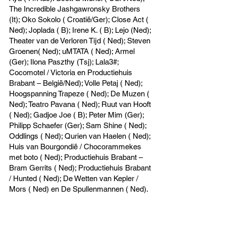
The Incredible Jashgawronsky Brothers
(It); Oko Sokolo ( Croatië/Ger); Close Act (
Ned); Joplada ( B); Irene K. ( B); Lejo (Ned);
Theater van de Verloren Tijd ( Ned); Steven
Groenen( Ned); uMTATA ( Ned); Armel
(Ger); Ilona Paszthy (Tsj); Lala3#;
Cocomotel / Victoria en Productiehuis
Brabant – België/Ned); Volle Petaj ( Ned);
Hoogspanning Trapeze ( Ned); De Muzen (
Ned); Teatro Pavana ( Ned); Ruut van Hooft
( Ned); Gadjoe Joe ( B); Peter Mim (Ger);
Philipp Schaefer (Ger); Sam Shine ( Ned);
Oddlings ( Ned); Qurien van Haelen ( Ned);
Huis van Bourgondië / Chocorammekes
met boto ( Ned); Productiehuis Brabant –
Bram Gerrits ( Ned); Productiehuis Brabant
/ Hunted ( Ned); De Wetten van Kepler /
Mors ( Ned) en De Spullenmannen ( Ned).
2005
Auto Auto (Dui); Theater zonder Olga