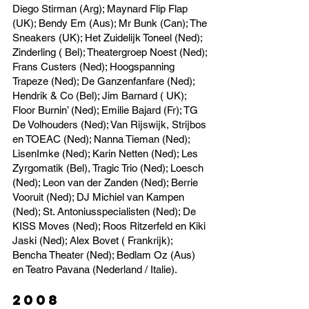
Diego Stirman (Arg); Maynard Flip Flap
(UK); Bendy Em (Aus); Mr Bunk (Can); The
Sneakers (UK); Het Zuidelijk Toneel (Ned);
Zinderling ( Bel); Theatergroep Noest (Ned);
Frans Custers (Ned); Hoogspanning
Trapeze (Ned); De Ganzenfanfare (Ned);
Hendrik & Co (Bel); Jim Barnard ( UK);
Floor Burnin’ (Ned); Emilie Bajard (Fr); TG
De Volhouders (Ned); Van Rijswijk, Strijbos
en TOEAC (Ned); Nanna Tieman (Ned);
LisenImke (Ned); Karin Netten (Ned); Les
Zyrgomatik (Bel), Tragic Trio (Ned); Loesch
(Ned); Leon van der Zanden (Ned); Berrie
Vooruit (Ned); DJ Michiel van Kampen
(Ned); St. Antoniusspecialisten (Ned); De
KISS Moves (Ned); Roos Ritzerfeld en Kiki
Jaski (Ned); Alex Bovet ( Frankrijk);
Bencha Theater (Ned); Bedlam Oz (Aus)
en Teatro Pavana (Nederland / Italie).
2008