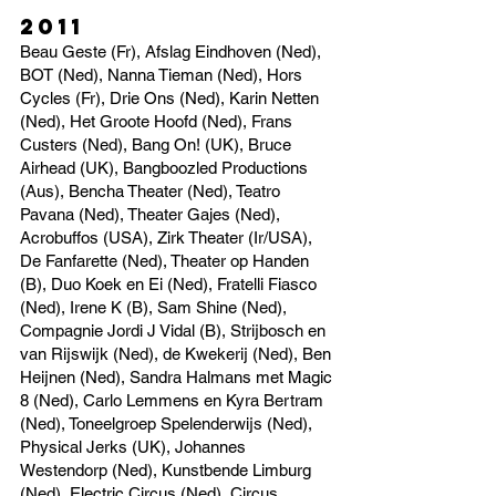
2011
Beau Geste (Fr), Afslag Eindhoven (Ned),
BOT (Ned), Nanna Tieman (Ned), Hors
Cycles (Fr), Drie Ons (Ned), Karin Netten
(Ned), Het Groote Hoofd (Ned), Frans
Custers (Ned), Bang On! (UK), Bruce
Airhead (UK), Bangboozled Productions
(Aus), Bencha Theater (Ned), Teatro
Pavana (Ned), Theater Gajes (Ned),
Acrobuffos (USA), Zirk Theater (Ir/USA),
De Fanfarette (Ned), Theater op Handen
(B), Duo Koek en Ei (Ned), Fratelli Fiasco
(Ned), Irene K (B), Sam Shine (Ned),
Compagnie Jordi J Vidal (B), Strijbosch en
van Rijswijk (Ned), de Kwekerij (Ned), Ben
Heijnen (Ned), Sandra Halmans met Magic
8 (Ned), Carlo Lemmens en Kyra Bertram
(Ned), Toneelgroep Spelenderwijs (Ned),
Physical Jerks (UK), Johannes
Westendorp (Ned), Kunstbende Limburg
(Ned), Electric Circus (Ned), Circus