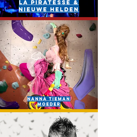
La Piratesse &
Nieuwe Helden
Nanna tieman
moeder