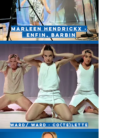
Marleen Hendrickx -
Enfin, Barbin
Ward/ ward - co(te)lette