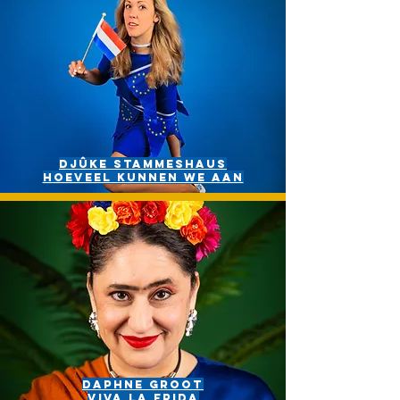
DJÛKE STAMMESHAUS
hoeveel kunnen we aan
Daphne groot
Viva la Frida