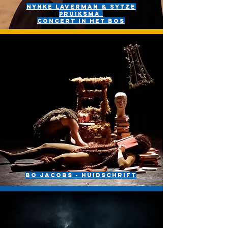
Nynke Laverman & SYTZE
PRUIKSMA
Concert in het bos
Bo jacobs - huidschrift