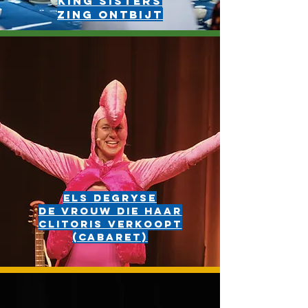
KING SISTERS
ZING ONTBIJT
Els Degryse
De vrouw die haar
clitoris verkoopt
(cabaret)