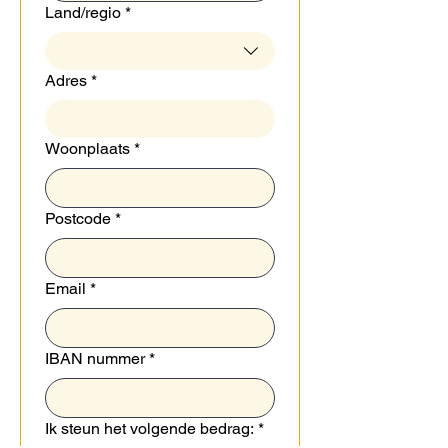
Adres met meerdere regels
Land/regio
*
Adres
*
Woonplaats
*
Postcode
*
Email
*
IBAN nummer
*
Ik steun het volgende bedrag:
*