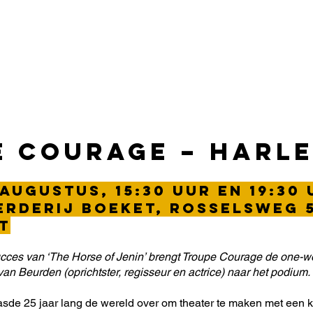
E
Programma
Nieuws
Tickets
Speelschema
Vrijwilligers
 Courage – Harl
 augustus, 15:30 uur en 19:30
rderij Boeket, Rosselsweg 5
t
succes van ‘The Horse of Jenin’ brengt Troupe Courage de one
van Beurden (oprichtster, regisseur en actrice) naar het podium.
sde 25 jaar lang de wereld over om theater te maken met een k