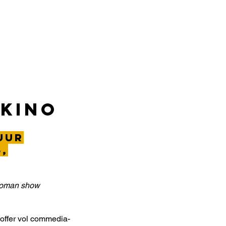
Over ons
Word vriend!
Sponsoren
ekino
 uur
,
-woman show
offer vol commedia-