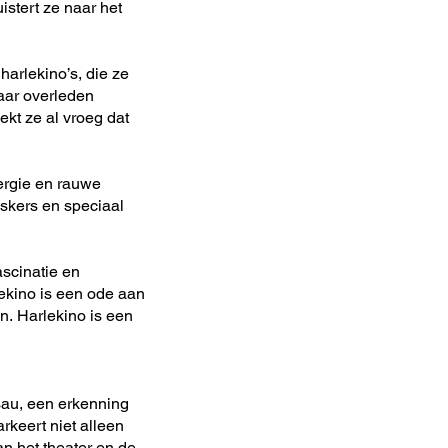
istert ze naar het
harlekino’s, die ze
haar overleden
ekt ze al vroeg dat
nergie en rauwe
askers en speciaal
ascinatie en
rlekino is een ode aan
n.
Harlekino is een
sau, een erkenning
rkeert niet alleen
n het theater en de