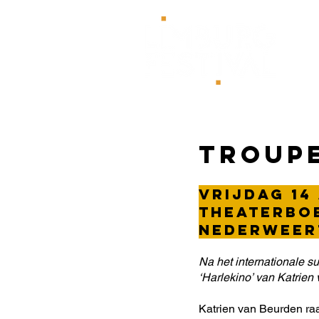
HOM
Troupe
Vrijdag 14
Theaterboe
Nederweer
Na het internationale 
‘Harlekino’ van Katrien 
Katrien van Beurden raa