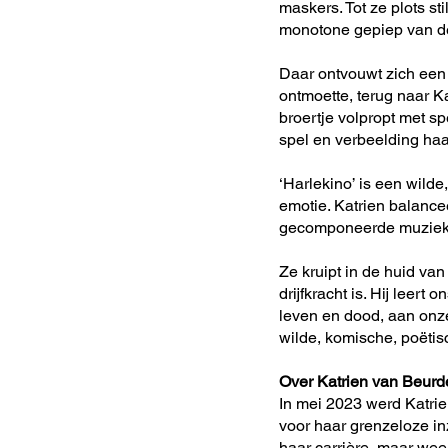
maskers. Tot ze plots st
monotone gepiep van de M
Daar ontvouwt zich een m
ontmoette, terug naar Ka
broertje volpropt met sp
spel en verbeelding haa
‘Harlekino’ is een wilde
emotie. Katrien balance
gecomponeerde muziek v
Ze kruipt in de huid van
drijfkracht is. Hij leert
leven en dood, aan onze
wilde, komische, poëti
Over Katrien van Beurd
In mei 2023 werd Katri
voor haar grenzeloze in
haar carrière, maar wee