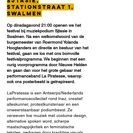
Sjtasie,
stationstraat 1,
Swalmen
Op dinsdagavond 21:00 openen we het
festival bij muziekpodium Sjtasie in
Swalmen. Na een welkomstwoord van de
burgemeester van Roermond Yolanda
Hoogtanders en directie en bestuur van het
festival, gaan we los met ons bomvolle
festivalprogramma. We beginnen met een
vurig voorprogramma door Nieuwe Helden
en gaan dan voor het grote gebaar met
performanceband La Piratesse, waarop
ook ons posterbeeld is geïnspireerd.
LaPiratesse is een Antwerps/Nederlands
performancecollectief rond Inez, creatief
alleskunner, protestkunstenaar en een
onweerstaanbaar podiumbeest. Ze
verweven live muziek met costume design,
alternative spoken word, scherpe
maatschappijkritiek en feministische
teksten, gedragen door krachtige visuals.