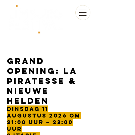
Grand
opening: La
Piratesse &
Nieuwe
Helden
Dinsdag 11
augustus 2026 om
21:00 uur – 23:00
uur