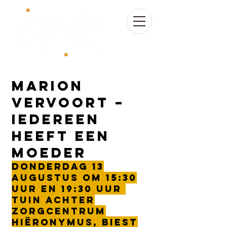
MARION
VERVOORT –
IEDEREEN
HEEFT EEN
MOEDER
donderdag 13
augustus om 15:30
uur en 19:30 uur
Tuin Achter
Zorgcentrum
Hiëronymus, Biest