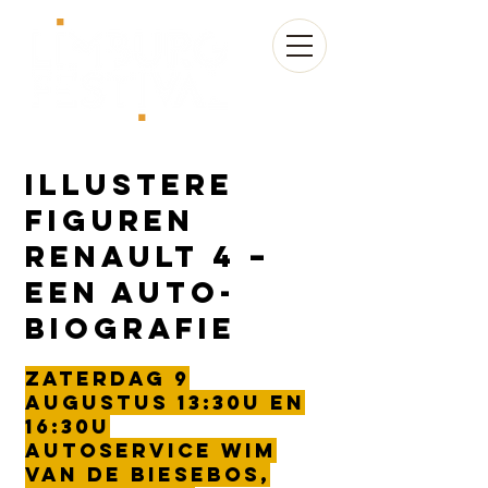
Illustere
Figuren
Renault 4 –
een Auto-
Biografie
Zaterdag 9
augustus 13:30u en
16:30u
Autoservice Wim
van de Biesebos,