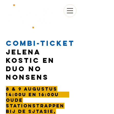
combi-ticket
Jelena
Kostic en
Duo No
Nonsens
8 & 9 augustus
14:00u en 16:00u
Oude
stationstrappen
bij de Sjtasie,