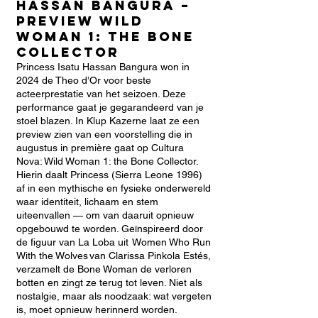
Hassan Bangura –
Preview Wild
Woman 1: the Bone
collector
Princess Isatu Hassan Bangura won in
2024 de Theo d’Or voor beste
acteerprestatie van het seizoen. Deze
performance gaat je gegarandeerd van je
stoel blazen. In Klup Kazerne laat ze een
preview zien van een voorstelling die in
augustus in première gaat op Cultura
Nova: Wild Woman 1: the Bone Collector.
Hierin daalt Princess (Sierra Leone 1996)
af in een mythische en fysieke onderwereld
waar identiteit, lichaam en stem
uiteenvallen — om van daaruit opnieuw
opgebouwd te worden. Geïnspireerd door
de figuur van La Loba uit Women Who Run
With the Wolves van Clarissa Pinkola Estés,
verzamelt de Bone Woman de verloren
botten en zingt ze terug tot leven. Niet als
nostalgie, maar als noodzaak: wat vergeten
is, moet opnieuw herinnerd worden.