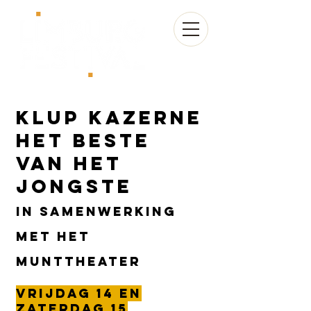
Klup Kazerne
het beste
van het
jongste
in samenwerking
met het
Munttheater
Vrijdag 14 en
zaterdag 15