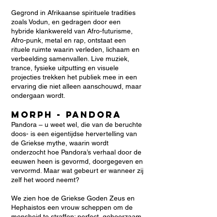
Gegrond in Afrikaanse spirituele tradities
zoals Vodun, en gedragen door een
hybride klankwereld van Afro-futurisme,
Afro-punk, metal en rap, ontstaat een
rituele ruimte waarin verleden, lichaam en
verbeelding samenvallen. Live muziek,
trance, fysieke uitputting en visuele
projecties trekken het publiek mee in een
ervaring die niet alleen aanschouwd, maar
ondergaan wordt.
MORPH - Pandora
Pandora – u weet wel, die van de beruchte
doos- is een eigentijdse hervertelling van
de Griekse mythe, waarin wordt
onderzocht hoe Pandora’s verhaal door de
eeuwen heen is gevormd, doorgegeven en
vervormd. Maar wat gebeurt er wanneer zij
zelf het woord neemt?
We zien hoe de Griekse Goden Zeus en
Hephaistos een vrouw scheppen om de
mensheid te straffen: perfect, gehoorzaam