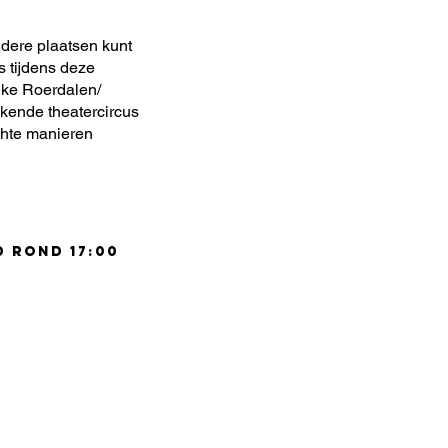
ndere plaatsen kunt
s tijdens deze
ijke Roerdalen/
kende theatercircus
achte manieren
d rond 17:00