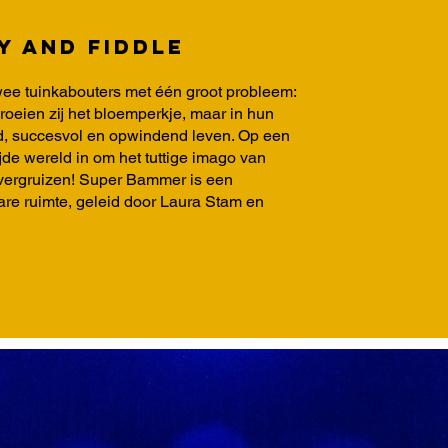
 and Fiddle
twee tuinkabouters met één groot probleem:
proeien zij het bloemperkje, maar in hun
ld, succesvol en opwindend leven. Op een
e wereld in om het tuttige imago van
e vergruizen! Super Bammer is een
are ruimte, geleid door Laura Stam en