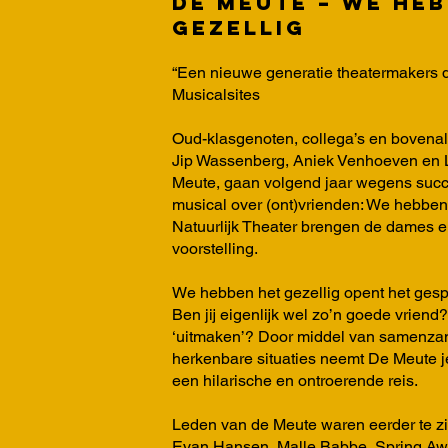
De Meute – We he
gezellig
“Een nieuwe generatie theatermakers d
Musicalsites
Oud-klasgenoten, collega’s en bovenal
Jip Wassenberg, Aniek Venhoeven en 
Meute, gaan volgend jaar wegens succ
musical over (ont)vrienden: We hebben 
Natuurlijk Theater brengen de dames en
voorstelling.
We hebben het gezellig opent het gesp
Ben jij eigenlijk wel zo’n goede vriend
‘uitmaken’? Door middel van samenzan
herkenbare situaties neemt De Meute 
een hilarische en ontroerende reis.
Leden van de Meute waren eerder te zi
Evan Hansen, Malle Babbe, Spring Aw