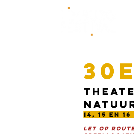
HOM
30e
theat
natuur
14, 15 en 1
Let op Rout