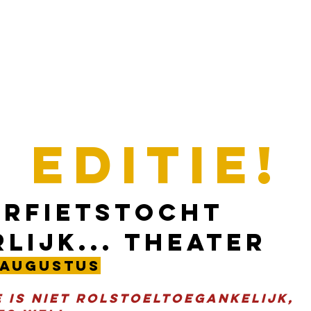
E
Programma
Nieuws
Tickets
Speelschema
Vrijwilligers
 editie!
erfietstocht
lijk... theater
6 augustus
e is niet rolstoeltoegankelijk,