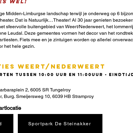
es wel!
ige Midden-Limburgse landschap terwijl je onderweg op 6 bijzo
theater. Dat is Natuurlijk…Theater! Al 30 jaar genieten bezoeker
n het sfeervolle buitengebied van Weert/Nederweert, het lommerr
ne Leudal. Deze gemeentes vormen het decor van het rondtrek
 artiesten. Fiets mee en je zintuigen worden op allerlei onverw
r het hele gezin.
TIES Weert/Nederweert
ten tussen 10:00 uur en 11:00uur - eindtij
arbaraplein 2, 6005 SR Tungelroy
r, Burg. Smeijersweg 10, 6039 HB Stramproy
rtlocatie
d
Sportpark De Steinakker