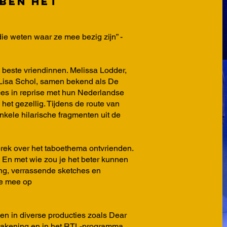
bben het
ie weten waar ze mee bezig zijn” -
 beste vriendinnen. Melissa Lodder,
Lisa Schol, samen bekend als De
es in reprise met hun Nederlandse
het gezellig. Tijdens de route van
kele hilarische fragmenten uit de
rek over het taboethema ontvrienden.
? En met wie zou je het beter kunnen
g, verrassende sketches en
je mee op
en in diverse producties zoals Dear
akening en in het RTL-programma