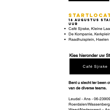
STARTLOCAT
16 augustus Star
uur
Café Sjrake, Kleine La
De Kompanie, Kerkplein
Raadhuisplein, Haelen
Kies hieronder uw St
Café Sjrake
Bent u slecht ter been 
van de diverse teams.
Leudal - Ans - 06-2390
Roerdalen/Wassenberg
Weert/Nederweert – An