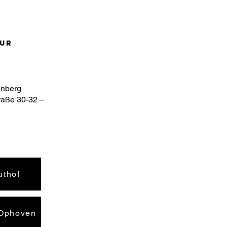
uur
enberg
raße 30-32 –
uthof
 Ophoven