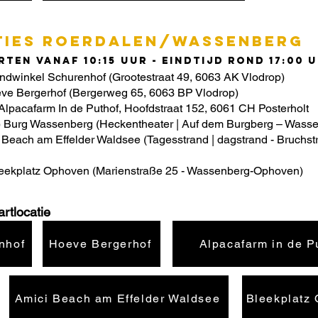
TIES roerdalen/wassenberg
ten vanaf 10:15 uur - eindtijd rond 17:00 
andwinkel Schurenhof (Grootestraat 49, 6063 AK Vlodrop)
eve Bergerhof (Bergerweg 65, 6063 BP Vlodrop)
 Alpacafarm In de Puthof, Hoofdstraat 152, 6061 CH Posterholt
) Burg Wassenberg (Heckentheater | Auf dem Burgberg – Wass
i Beach am Effelder Waldsee (Tagesstrand | dagstrand - Bruchst
leekplatz Ophoven (Marienstraße 25 - Wassenberg-Ophoven)
rtlocatie
nhof
Hoeve Bergerhof
Alpacafarm in de P
Amici Beach am Effelder Waldsee
Bleekplatz