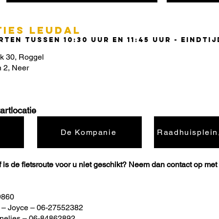
IES leudal
ten tussen 10:30 uur en 11:45 uur - eindtij
ak 30, Roggel
 2, Neer
artlocatie
De Kompanie
Raadhuisplein
of is de fietsroute voor u niet geschikt? Neem dan contact op me
9860
 – Joyce – 06-27552382
nelies – 06-84862892