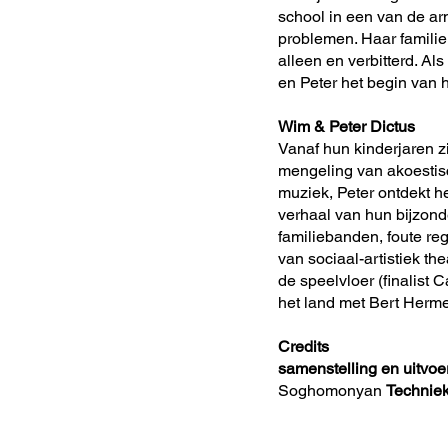
school in een van de arm
problemen. Haar familie 
alleen en verbitterd. Als
en Peter het begin van 
Wim & Peter Dictus
Vanaf hun kinderjaren z
mengeling van akoestisc
muziek, Peter ontdekt he
verhaal van hun bijzonde
familiebanden, foute re
van sociaal-artistiek the
de speelvloer (finalist 
het land met Bert Herme
Credits
samenstelling en uitvoer
Soghomonyan
Technie