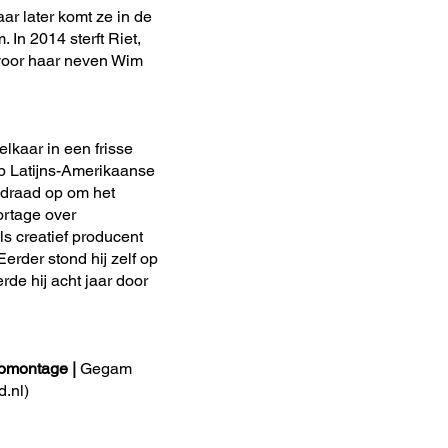
ar later komt ze in de
 In 2014 sterft Riet,
at voor haar neven Wim
lkaar in een frisse
op Latijns-Amerikaanse
e draad op om het
ortage over
s creatief producent
Eerder stond hij zelf op
rde hij acht jaar door
omontage |
Gegam
d.nl)