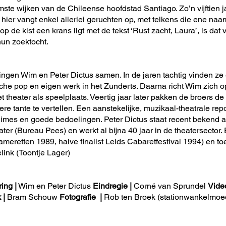
ste wijken van de Chileense hoofdstad Santiago. Zo’n vijftien ja
hier vangt enkel allerlei geruchten op, met telkens die ene naam.
 op de kist een krans ligt met de tekst ‘Rust zacht, Laura’, is d
hun zoektocht.
ingen Wim en Peter Dictus samen. In de jaren tachtig vinden ze e
he pop en eigen werk in het Zunderts. Daarna richt Wim zich 
t theater als speelplaats. Veertig jaar later pakken de broers d
re tante te vertellen. Een aanstekelijke, muzikaal-theatrale rep
gimes en goede bedoelingen. Peter Dictus staat recent bekend al
ater (Bureau Pees) en werkt al bijna 40 jaar in de theatersector. 
Cameretten 1989, halve finalist Leids Cabaretfestival 1994) en toe
link (Toontje Lager)
ing |
Wim en Peter Dictus
Eindregie
|
Corné van Sprundel
Vide
k
|
Bram Schouw
Fotografie
|
Rob ten Broek (stationwankelmoe