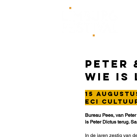
HOM
Peter 
Wie is
15 augustu
ECI Cultuu
Bureau Pees, van Peter D
is Peter Dictus terug. 
In de jaren zestig van d