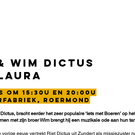
E
Programma
Nieuws
Tickets
Speelschema
Vrijwilligers
& Wim Dictus
 Laura
s om 15:30u en 20:00u
rfabriek, Roermond
ictus, bracht eerder het zeer populaire ‘Iets met Boeren’ op he
Samen met zijn broer Wim brengt hij een muzikale ode aan hun t
e vorige eeuw vertrekt Riet Dictus uit Zundert als missiezuster 