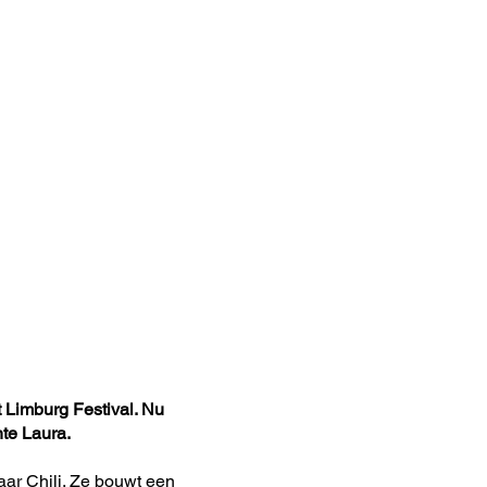
Over ons
Word vriend!
Sponsoren
t Limburg Festival. Nu
ante Laura.
naar Chili. Ze bouwt een