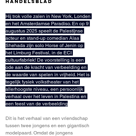
Handelsblad
Hij trok volle zalen in New York, Londen 
en het Amsterdamse Paradiso. En op 9 
augustus 2025 speelt de Palestijnse 
acteur en stand-up comedian Alaa 
Shehada zijn solo Horse of Jenin op 
het Limburg Festival, in de 
ECI 
cultuurfabriek
! De voorstelling is een 
ode aan de kracht van verbeelding en 
de waarde van spelen in vrijheid. Het is 
tegelijk fysiek volkstheater van het 
allerhoogste niveau, een persoonlijk 
verhaal over het leven in Palestina en 
een feest van de verbeelding
Dit is het verhaal van een vriendschap 
tussen twee jongens en een gigantisch 
modelpaard. Omdat de jongens 