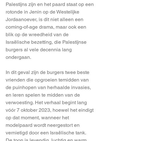
Palestijns zijn en het paard staat op een 
rotonde in Jenin op de Westelijke 
Jordaanoever, is dit niet alleen een 
coming-of-age drama, maar ook een 
blik op de wreedheid van de 
Israëlische bezetting, die Palestijnse 
burgers al vele decennia lang 
ondergaan.
In dit geval zijn de burgers twee beste 
vrienden die opgroeien temidden van 
de puinhopen van herhaalde invasies, 
en leren spelen te midden van de 
verwoesting. Het verhaal begint lang 
vóór 7 oktober 2023, hoewel het eindigt 
op dat moment, wanneer het 
modelpaard wordt neergestort en 
vernietigd door een Israëlische tank.
De toon is levendig, luchtig en warm. 