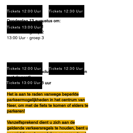
Tickets 12:00 Uur
Tickets 12:30 Uur
Donderdag 13 augustus om:
12:00 Uur - groep 1
Tickets 13:00 Uur
12:30 Uur - groep 2
13:00 Uur - groep 3
Tickets 12:00 Uur
Tickets 12:30 Uur
Entree: €21,00,- (inclusief twee oversteken
met de pont)
Duur programma: 3 uur
Tickets 13:00 Uur
Het is aan te raden vanwege beperkte
parkeermogelijkheden in het centrum van
Neer, om met de fiets te komen of elders te
parkeren!
Vanzelfsprekend dient u zich aan de
geldende verkeersregels te houden, bent u