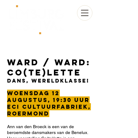
WArd / waRD:
Co(te)lette
Dans, wereldklasse!
Woensdag 12
augustus, 19:30 uur
Eci Cultuurfabriek,
Roermond
Ann van den Broeck is een van de
beroemdste dansmakers van de Benelux.