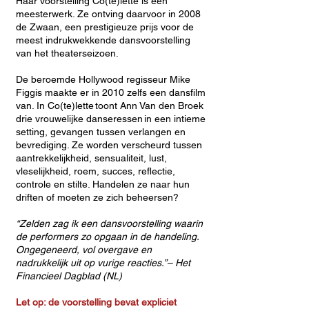
Haar voorstelling Co(te)lette is een
meesterwerk. Ze ontving daarvoor in 2008
de Zwaan, een prestigieuze prijs voor de
meest indrukwekkende dansvoorstelling
van het theaterseizoen.
De beroemde Hollywood regisseur Mike
Figgis maakte er in 2010 zelfs een dansfilm
van. In Co(te)lette toont Ann Van den Broek
drie vrouwelijke danseressen in een intieme
setting, gevangen tussen verlangen en
bevrediging. Ze worden verscheurd tussen
aantrekkelijkheid, sensualiteit, lust,
vleselijkheid, roem, succes, reflectie,
controle en stilte. Handelen ze naar hun
driften of moeten ze zich beheersen?
“Zelden zag ik een dansvoorstelling waarin
de performers zo opgaan in de handeling.
Ongegeneerd, vol overgave en
nadrukkelijk uit op vurige reacties.”– Het
Financieel Dagblad (NL)
Let op: de voorstelling bevat expliciet