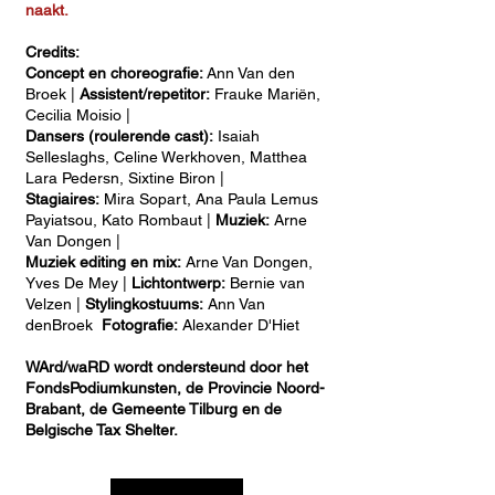
naakt.
Credits:
Concept en choreografie:
Ann Van den
Broek |
Assistent/repetitor:
Frauke Mariën,
Cecilia Moisio |
Dansers (roulerende cast):
Isaiah
Selleslaghs, Celine Werkhoven, Matthea
Lara Pedersn, Sixtine Biron |
Stagiaires:
Mira Sopart, Ana Paula Lemus
Payiatsou, Kato Rombaut |
Muziek:
Arne
Van Dongen |
Muziek editing en mix:
Arne Van Dongen,
Yves De Mey |
Lichtontwerp:
Bernie van
Velzen |
Stylingkostuums:
Ann Van
denBroek
Fotografie:
Alexander D'Hiet
WArd/waRD wordt ondersteund door het
FondsPodiumkunsten, de Provincie Noord-
Brabant, de Gemeente Tilburg en de
Belgische Tax Shelter.